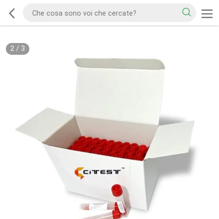
2
/
3