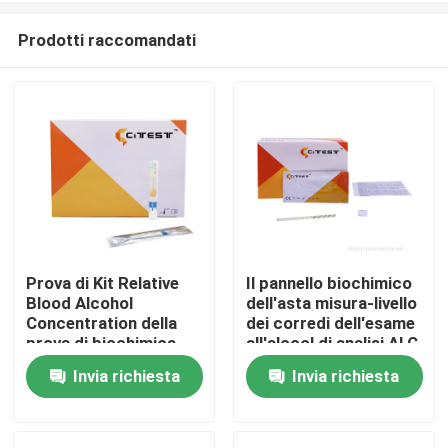
Prodotti raccomandati
Prova di Kit Relative
Il pannello biochimico
Blood Alcohol
dell'asta misura-livello
Casa
Concentration della
dei corredi dell'esame
prova di biochimica
all'alcool di analisi ALC
dell'alcool del respiro
individua la presenza
Invia richiesta
Invia richiesta
Prodotti
in urina
Circa noi