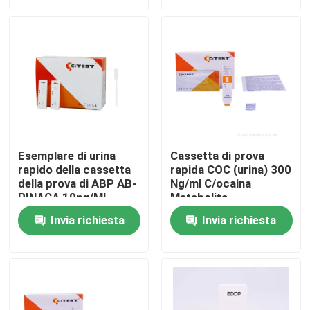
Giro della fabbrica
Controllo di qualità
Contattici
Esemplare di urina
Cassetta di prova
rapido della cassetta
rapida COC (urina) 300
Notizie
della prova di ABP AB-
Ng/ml C/ocaina
PINACA 10ng/ML
Metabolita
Benzoilecgonina
Corredo rapido della prova dell'antigene di Covid 19
Invia richiesta
Invia richiesta
Corredo della prova dell'anticorpo di Covid 19
Corredo della prova della salute delle donne