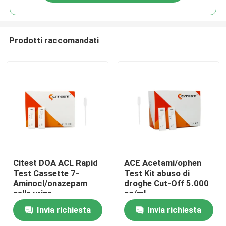
Prodotti raccomandati
Casa
Citest DOA ACL Rapid
ACE Acetami/ophen
Test Cassette 7-
Test Kit abuso di
Aminocl/onazepam
droghe Cut-Off 5.000
Prodotti
nelle urine
ng/ml
Invia richiesta
Invia richiesta
Circa noi