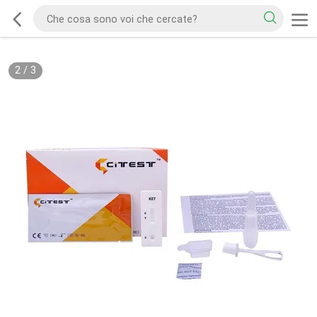
2
/
3