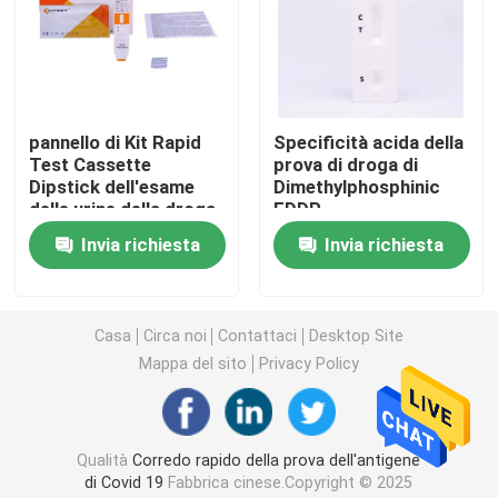
Corredo della prova della malattia infettiva
Corredo della prova di abuso di droga
pannello di Kit Rapid
Specificità acida della
Test Cassette
prova di droga di
Dipstick dell'esame
Dimethylphosphinic
Prova rapida del marcatore tumorale
delle urine della droga
EDDP
del cannabinolo CNB di
dell'etilenediammina
Invia richiesta
Invia richiesta
40T 50T
99,4%
Corredo cardiaco della prova dell'indicatore
Casa
Circa noi
Contattaci
Desktop Site
Prova rapida di salute
Mappa del sito
Privacy Policy
SE lettore
Qualità
Corredo rapido della prova dell'antigene
Prova di dosagggio immunologico di fluorescenza
di Covid 19
Fabbrica cinese.Copyright © 2025