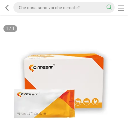
1
/
1