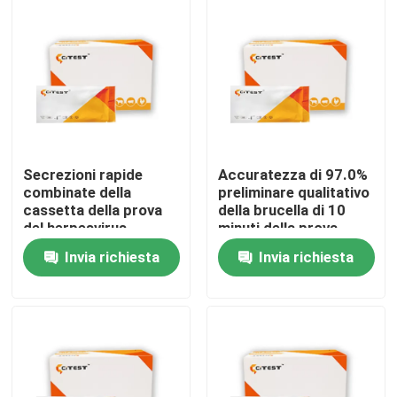
Secrezioni rapide
Accuratezza di 97.0%
combinate della
preliminare qualitativo
cassetta della prova
della brucella di 10
del herpesvirus
minuti della prova
dell'antigene felino del
bovina dell'antigene
Invia richiesta
Invia richiesta
calicivirus 5 minuti
Casa
Prodotti
Circa noi