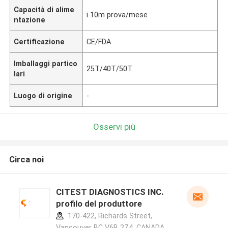
Capacità di alime
i 10m prova/mese
ntazione
Certificazione
CE/FDA
Imballaggi partico
25T/40T/50T
lari
Luogo di origine
-
Osservi più
Circa noi
CITEST DIAGNOSTICS INC.
profilo del produttore
170-422, Richards Street,
Vancouver BC V6B 2Z4, CANADA