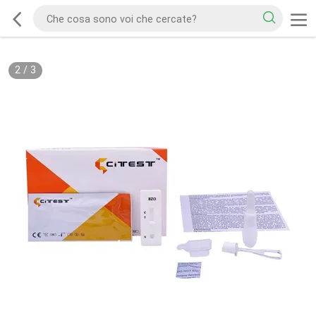
2
/
3