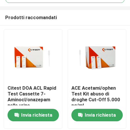
Prodotti raccomandati
Citest DOA ACL Rapid
ACE Acetami/ophen
Casa
Test Cassette 7-
Test Kit abuso di
Aminocl/onazepam
droghe Cut-Off 5.000
nelle urine
ng/ml
Prodotti
Invia richiesta
Invia richiesta
Circa noi