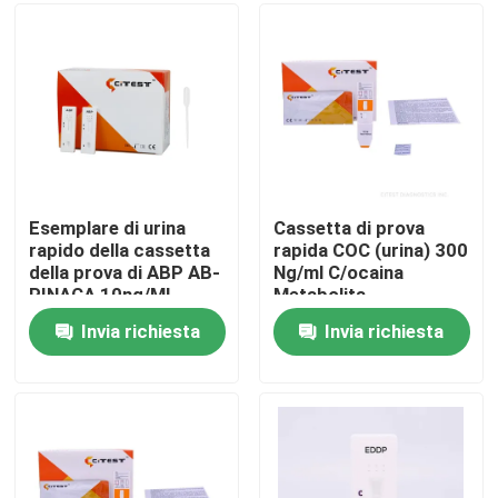
Giro della fabbrica
Controllo di qualità
Contattici
Esemplare di urina
Cassetta di prova
rapido della cassetta
rapida COC (urina) 300
della prova di ABP AB-
Ng/ml C/ocaina
Notizie
PINACA 10ng/ML
Metabolita
Benzoilecgonina
Invia richiesta
Invia richiesta
Corredo rapido della prova dell'antigene di Covid 19
Corredo della prova dell'anticorpo di Covid 19
Corredo della prova della salute delle donne