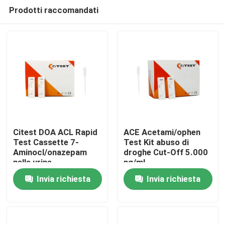
Prodotti raccomandati
Citest DOA ACL Rapid
ACE Acetami/ophen
Test Cassette 7-
Test Kit abuso di
Aminocl/onazepam
droghe Cut-Off 5.000
Casa
nelle urine
ng/ml
Invia richiesta
Invia richiesta
Prodotti
Circa noi