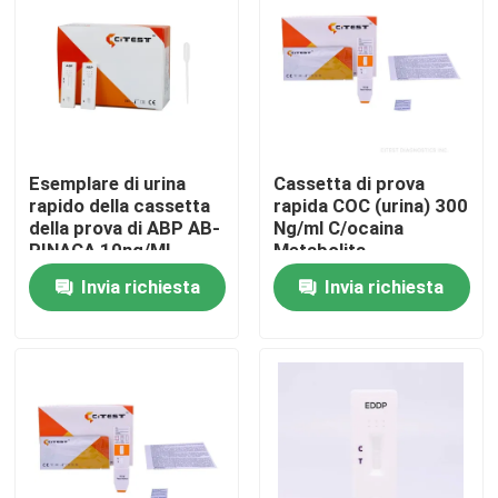
Giro della fabbrica
Controllo di qualità
Esemplare di urina
Cassetta di prova
Contattici
rapido della cassetta
rapida COC (urina) 300
della prova di ABP AB-
Ng/ml C/ocaina
PINACA 10ng/ML
Metabolita
Benzoilecgonina
Notizie
Invia richiesta
Invia richiesta
Corredo rapido della prova dell'antigene di Covid 19
Corredo della prova dell'anticorpo di Covid 19
Corredo della prova della salute delle donne