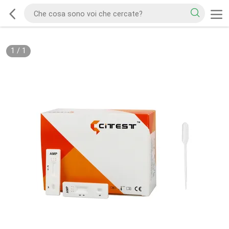
1
/
1