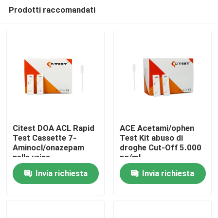
Prodotti raccomandati
Citest DOA ACL Rapid
ACE Acetami/ophen
Test Cassette 7-
Test Kit abuso di
Aminocl/onazepam
droghe Cut-Off 5.000
Casa
nelle urine
ng/ml
Invia richiesta
Invia richiesta
Prodotti
Circa noi