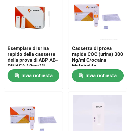
Giro della fabbrica
Controllo di qualità
Esemplare di urina
Cassetta di prova
Contattici
rapido della cassetta
rapida COC (urina) 300
della prova di ABP AB-
Ng/ml C/ocaina
PINACA 10ng/ML
Metabolita
Benzoilecgonina
Notizie
Invia richiesta
Invia richiesta
Corredo rapido della prova dell'antigene di Covid 19
Corredo della prova dell'anticorpo di Covid 19
Corredo della prova della salute delle donne