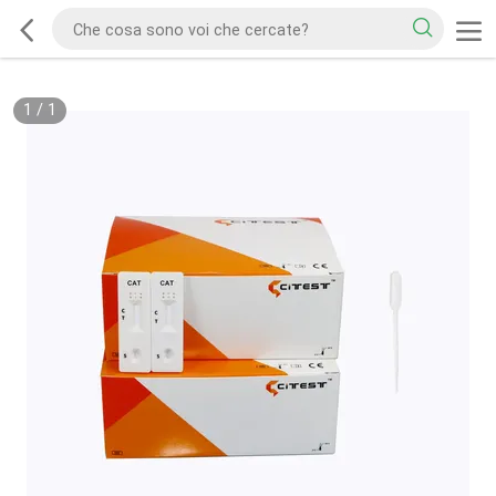
1
/
1